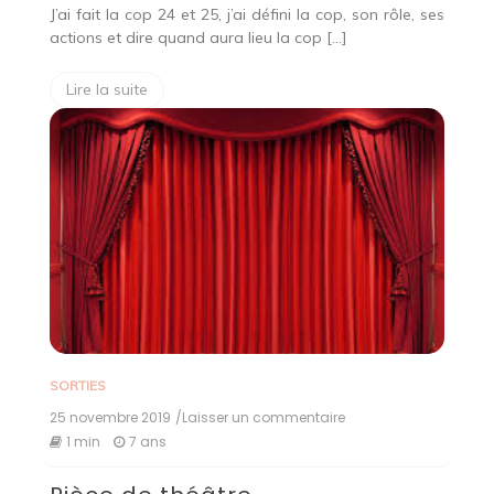
et
J’ai fait la cop 24 et 25, j’ai défini la cop, son rôle, ses
25
actions et dire quand aura lieu la cop […]
Lire la suite
SORTIES
25 novembre 2019
/Laisser un commentaire
on
Pièce
1 min
7 ans
de
théâtre