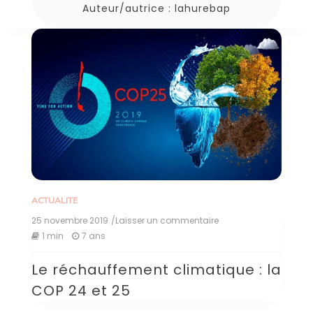
Auteur/autrice :
lahurebap
ACTUALITE
25 novembre 2019
/Laisser un commentaire
on
Le
1 min
7 ans
réchauffement
climatique
Le réchauffement climatique : la
:
la
COP 24 et 25
COP
24