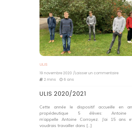
ULIS
19 novembre 2020
/Laisser un commentaire
on
ULIS
2 mins
6 ans
2020/2
ULIS 2020/2021
Cette année le dispositif accueille en a
propédeutique 5 élèves: Antoine
m’appelle Antoine Corroyez. J’ai 15 ans e
voudrais travailler dans […]