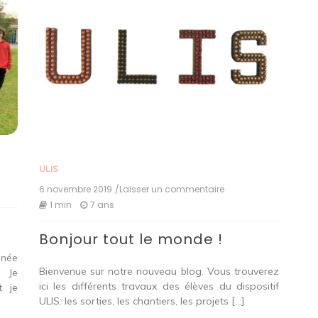
ULIS
6 novembre 2019
/Laisser un commentaire
on
021
Bonjour
1 min
7 ans
tout
le
Bonjour tout le monde !
monde !
nnée
Bienvenue sur notre nouveau blog. Vous trouverez
 Je
ici les différents travaux des élèves du dispositif
t je
ULIS: les sorties, les chantiers, les projets […]